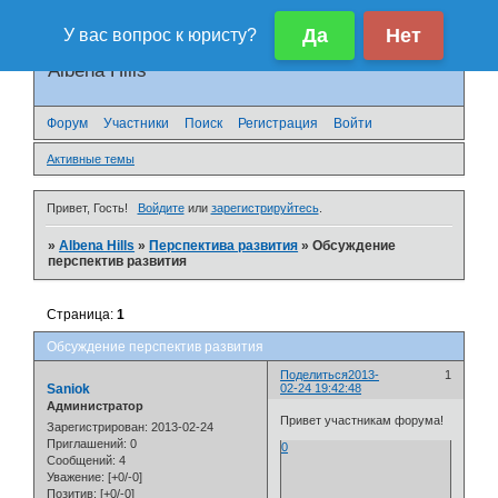
Albena Hills
Форум
Участники
Поиск
Регистрация
Войти
Активные темы
Привет, Гость!
Войдите
или
зарегистрируйтесь
.
»
Albena Hills
»
Перспектива развития
»
Обсуждение
перспектив развития
Страница:
1
Обсуждение перспектив развития
Поделиться
2013-
1
Saniok
02-24 19:42:48
Администратор
Привет участникам форума!
Зарегистрирован
: 2013-02-24
Приглашений:
0
0
Сообщений:
4
Уважение:
[+0/-0]
Позитив:
[+0/-0]